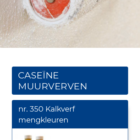
NATUURLIJKE
BESCHERMING
Een eerlijke en zuivere keuze
CASEÏNE
MUURVERVEN
nr. 350 Kalkverf
mengkleuren